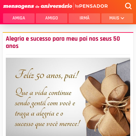
by
AMIGA
AMIGO
IRMÃ
MAIS
Alegria e sucesso para meu pai nos seus 50
anos