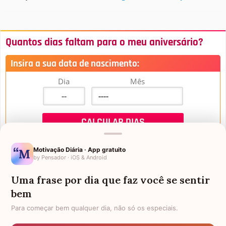
Quantos dias faltam para o meu aniversário?
Insira a sua data de nascimento:
Dia
Mês
Motivação Diária · App gratuito
by Pensador · iOS & Android
Uma frase por dia que faz você se sentir
Mensagens de Aniversário
bem
Para começar bem qualquer dia, não só os especiais.
FALTAM 3 DIAS PARA O MEU
FRASES PARA PADRINHO
ANIVERSÁRIO