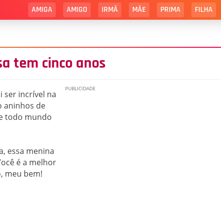
AMIGA
AMIGO
IRMÃ
MÃE
PRIMA
FILHA
a tem cinco anos
i ser incrível na
o aninhos de
a e todo mundo
a, essa menina
Você é a melhor
o, meu bem!