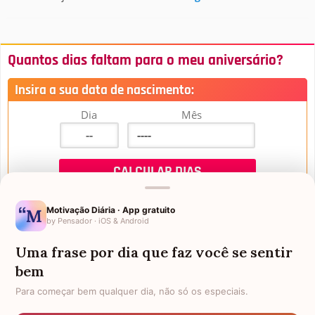
Quantos dias faltam para o meu aniversário?
Insira a sua data de nascimento:
Dia
Mês
Motivação Diária · App gratuito
by Pensador · iOS & Android
Uma frase por dia que faz você se sentir
Mensagens de Aniversário
bem
Para começar bem qualquer dia, não só os especiais.
FALTAM 3 DIAS PARA O MEU
FRASES PARA PADRINHO
ANIVERSÁRIO