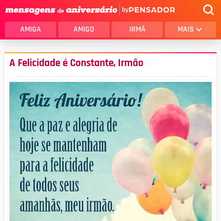
by
AMIGA
AMIGO
IRMÃ
MAIS
A Felicidade é Constante, Irmão