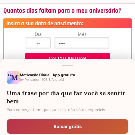
Quantos dias faltam para o meu aniversário?
Insira a sua data de nascimento:
Dia
Mês
Motivação Diária · App gratuito
by Pensador · iOS & Android
Uma frase por dia que faz você se sentir
Mensagens de Aniversário
bem
Para começar bem qualquer dia, não só os especiais.
FALTAM 3 DIAS PARA O MEU
FRASES PARA PADRINHO
ANIVERSÁRIO
Baixar grátis
EX-GENRO
AFILHADOS GÊMEOS