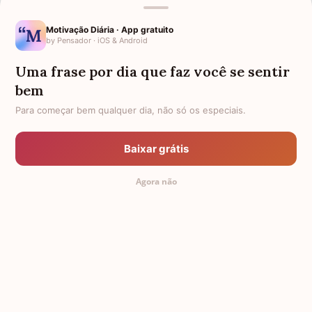
Motivação Diária · App gratuito
by Pensador · iOS & Android
Uma frase por dia que faz você se sentir
Mensagens de Aniversário
bem
Para começar bem qualquer dia, não só os especiais.
FALTAM 3 DIAS PARA O MEU
FRASES PARA PADRINHO
ANIVERSÁRIO
Baixar grátis
EX-GENRO
AFILHADOS GÊMEOS
Agora não
SOGRO PARA NORA
CUNHADO CHATO
TODAS AS CATEGORIAS
© 2011-2026 Mensagem Aniversário