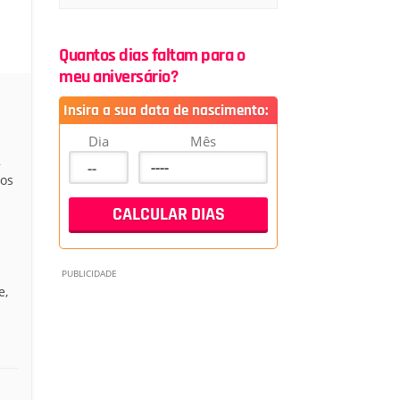
Quantos dias faltam para o
meu aniversário?
Insira a sua data de nascimento:
Dia
Mês
a
mos
e,