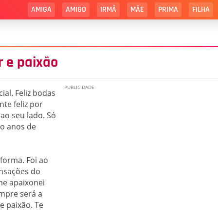
AMIGA
AMIGO
IRMÃ
MÃE
PRIMA
FILHA
 e paixão
al. Feliz bodas
te feliz por
ao seu lado. Só
co anos de
forma. Foi ao
ensações do
me apaixonei
mpre será a
 e paixão. Te